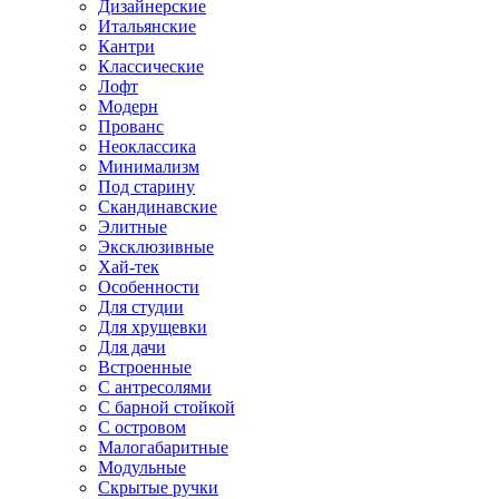
Дизайнерские
Итальянские
Кантри
Классические
Лофт
Модерн
Прованс
Неоклассика
Минимализм
Под старину
Скандинавские
Элитные
Эксклюзивные
Хай-тек
Особенности
Для студии
Для хрущевки
Для дачи
Встроенные
С антресолями
С барной стойкой
С островом
Малогабаритные
Модульные
Скрытые ручки