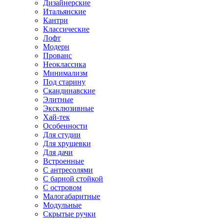
Дизайнерские
Итальянские
Кантри
Классические
Лофт
Модерн
Прованс
Неоклассика
Минимализм
Под старину
Скандинавские
Элитные
Эксклюзивные
Хай-тек
Особенности
Для студии
Для хрущевки
Для дачи
Встроенные
С антресолями
С барной стойкой
С островом
Малогабаритные
Модульные
Скрытые ручки