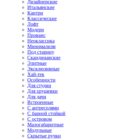
Дизайнерские
Итальянские
Кантри
Классические
Лофт
Модерн
Прованс
Неоклассика
Минимализм
Под старину
Скандинавские
Элитные
Эксклюзивные
Хай-тек
Особенности
Для студии
Для хрущевки
Для дачи
Встроенные
С антресолями
С барной стойкой
С островом
Малогабаритные
Модульные
Скрытые ручки