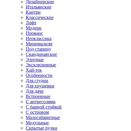
Дизайнерские
Итальянские
Кантри
Классические
Лофт
Модерн
Прованс
Неоклассика
Минимализм
Под старину
Скандинавские
Элитные
Эксклюзивные
Хай-тек
Особенности
Для студии
Для хрущевки
Для дачи
Встроенные
С антресолями
С барной стойкой
С островом
Малогабаритные
Модульные
Скрытые ручки