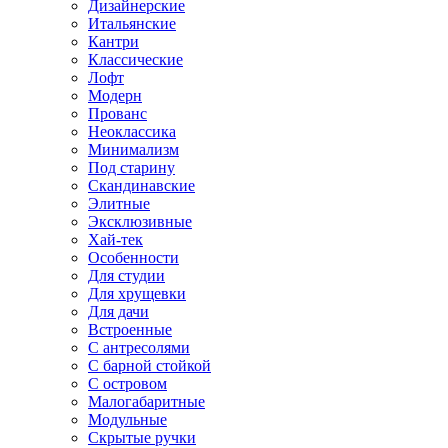
Дизайнерские
Итальянские
Кантри
Классические
Лофт
Модерн
Прованс
Неоклассика
Минимализм
Под старину
Скандинавские
Элитные
Эксклюзивные
Хай-тек
Особенности
Для студии
Для хрущевки
Для дачи
Встроенные
С антресолями
С барной стойкой
С островом
Малогабаритные
Модульные
Скрытые ручки