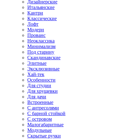
Дизайнерские
Итальянские
Кантри
Классические
Лофт
Модерн
Прованс
Неоклассика
Минимализм
Под старину
Скандинавские
Элитные
Эксклюзивные
Хай-тек
Особенности
Для студии
Для хрущевки
Для дачи
Встроенные
С антресолями
С барной стойкой
С островом
Малогабаритные
Модульные
Скрытые ручки