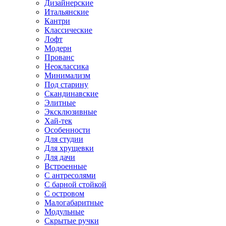
Дизайнерские
Итальянские
Кантри
Классические
Лофт
Модерн
Прованс
Неоклассика
Минимализм
Под старину
Скандинавские
Элитные
Эксклюзивные
Хай-тек
Особенности
Для студии
Для хрущевки
Для дачи
Встроенные
С антресолями
С барной стойкой
С островом
Малогабаритные
Модульные
Скрытые ручки