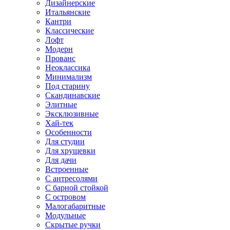
Дизайнерские
Итальянские
Кантри
Классические
Лофт
Модерн
Прованс
Неоклассика
Минимализм
Под старину
Скандинавские
Элитные
Эксклюзивные
Хай-тек
Особенности
Для студии
Для хрущевки
Для дачи
Встроенные
С антресолями
С барной стойкой
С островом
Малогабаритные
Модульные
Скрытые ручки