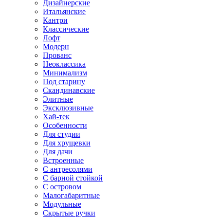
Дизайнерские
Итальянские
Кантри
Классические
Лофт
Модерн
Прованс
Неоклассика
Минимализм
Под старину
Скандинавские
Элитные
Эксклюзивные
Хай-тек
Особенности
Для студии
Для хрущевки
Для дачи
Встроенные
С антресолями
С барной стойкой
С островом
Малогабаритные
Модульные
Скрытые ручки