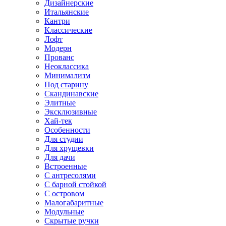
Дизайнерские
Итальянские
Кантри
Классические
Лофт
Модерн
Прованс
Неоклассика
Минимализм
Под старину
Скандинавские
Элитные
Эксклюзивные
Хай-тек
Особенности
Для студии
Для хрущевки
Для дачи
Встроенные
С антресолями
С барной стойкой
С островом
Малогабаритные
Модульные
Скрытые ручки