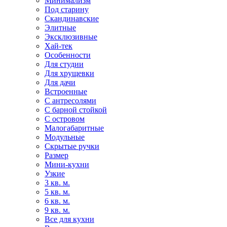
Минимализм
Под старину
Скандинавские
Элитные
Эксклюзивные
Хай-тек
Особенности
Для студии
Для хрущевки
Для дачи
Встроенные
С антресолями
С барной стойкой
С островом
Малогабаритные
Модульные
Скрытые ручки
Размер
Мини-кухни
Узкие
3 кв. м.
5 кв. м.
6 кв. м.
9 кв. м.
Все для кухни