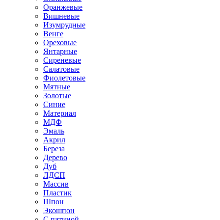
Оранжевые
Вишневые
Изумрудные
Венге
Ореховые
Янтарные
Сиреневые
Салатовые
Фиолетовые
Мятные
Золотые
Синие
Материал
МДФ
Эмаль
Акрил
Береза
Дерево
Дуб
ЛДСП
Массив
Пластик
Шпон
Экошпон
С патиной