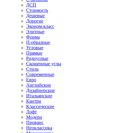
ДСП
Стоимость
Дешевые
Дорогие
Эконом-класс
Элитные
Форма
П-образные
Угловые
Прямые
Радиусные
Скошенные углы
Стиль
Современные
Евро
Английские
Дизайнерские
Итальянские
Кантри
Классические
Лофт
Модерн
Прованс
Неоклассика