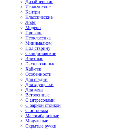
Дизайнерские
Итальянские
Кантри
Классические
Лофт
Модерн
Прованс
Неоклассика
Минимализм
Под старину
Скандинавские
Элитные
Эксклюзивные
Хай-тек
Особенности
Для студии
Для хрущевки
Для дачи
Встроенные
С антресолями
С барной стойкой
С островом
Малогабаритные
Модульные
Скрытые ручки