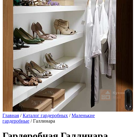
Главная
/
Каталог гардеробных
/
Маленькие
гардеробные
/ Галлинара
Гардеробная Галлинара