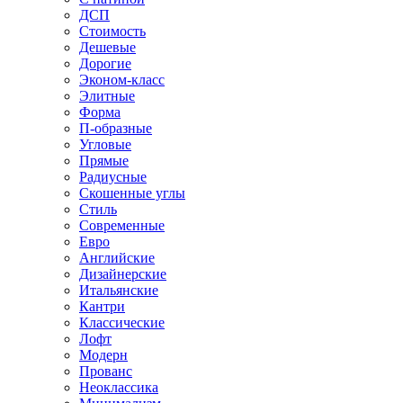
ДСП
Стоимость
Дешевые
Дорогие
Эконом-класс
Элитные
Форма
П-образные
Угловые
Прямые
Радиусные
Скошенные углы
Стиль
Современные
Евро
Английские
Дизайнерские
Итальянские
Кантри
Классические
Лофт
Модерн
Прованс
Неоклассика