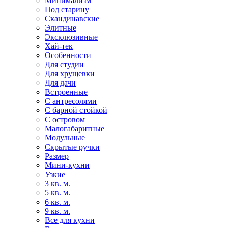
Минимализм
Под старину
Скандинавские
Элитные
Эксклюзивные
Хай-тек
Особенности
Для студии
Для хрущевки
Для дачи
Встроенные
С антресолями
С барной стойкой
С островом
Малогабаритные
Модульные
Скрытые ручки
Размер
Мини-кухни
Узкие
3 кв. м.
5 кв. м.
6 кв. м.
9 кв. м.
Все для кухни