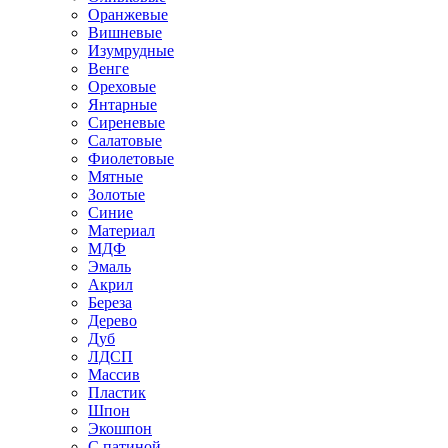
Оранжевые
Вишневые
Изумрудные
Венге
Ореховые
Янтарные
Сиреневые
Салатовые
Фиолетовые
Мятные
Золотые
Синие
Материал
МДФ
Эмаль
Акрил
Береза
Дерево
Дуб
ЛДСП
Массив
Пластик
Шпон
Экошпон
С патиной