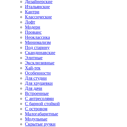
Дизайнерские
Итальянские
Кантри
Классические
Лофт
Модерн
Прованс
Неоклассика
Минимализм
Под старину
Скандинавские
Элитные
Эксклюзивные
Хай-тек
Особенности
Для студии
Для хрущевки
Для дачи
Встроенные
С антресолями
С барной стойкой
С островом
Малогабаритные
Модульные
Скрытые ручки