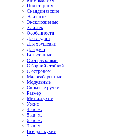
Минимализм
Под старину
Скандинавские
Элитные
Эксклюзивные
Хай-тек
Особенности
Для студии
Для хрущевки
Для дачи
Встроенные
С антресолями
С барной стойкой
С островом
Малогабаритные
Модульные
Скрытые ручки
Размер
Мини-кухни
Узкие
3 кв. м.
5 кв. м.
6 кв. м.
9 кв. м.
Все для кухни