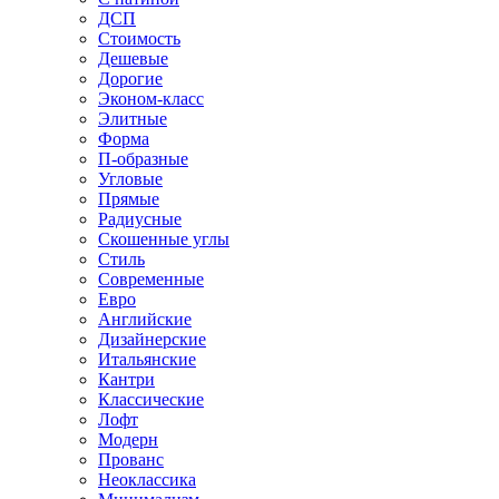
ДСП
Стоимость
Дешевые
Дорогие
Эконом-класс
Элитные
Форма
П-образные
Угловые
Прямые
Радиусные
Скошенные углы
Стиль
Современные
Евро
Английские
Дизайнерские
Итальянские
Кантри
Классические
Лофт
Модерн
Прованс
Неоклассика