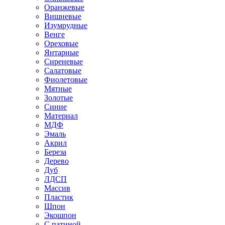
Оранжевые
Вишневые
Изумрудные
Венге
Ореховые
Янтарные
Сиреневые
Салатовые
Фиолетовые
Мятные
Золотые
Синие
Материал
МДФ
Эмаль
Акрил
Береза
Дерево
Дуб
ЛДСП
Массив
Пластик
Шпон
Экошпон
С патиной