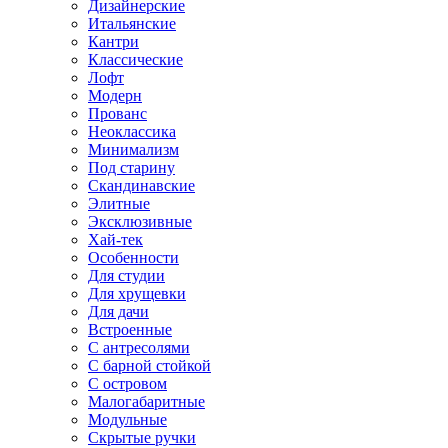
Дизайнерские
Итальянские
Кантри
Классические
Лофт
Модерн
Прованс
Неоклассика
Минимализм
Под старину
Скандинавские
Элитные
Эксклюзивные
Хай-тек
Особенности
Для студии
Для хрущевки
Для дачи
Встроенные
С антресолями
С барной стойкой
С островом
Малогабаритные
Модульные
Скрытые ручки