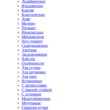
Дизайнерские
Итальянские
Кантри
Классические
Лофт
Модерн
Прованс
Неоклассика
Минимализм
Под старину
Скандинавские
Элитные
Эксклюзивные
Хай-тек
Особенности
Для студии
Для хрущевки
Для дачи
Встроенные
С антресолями
С барной стойкой
С островом
Малогабаритные
Модульные
Скрытые ручки