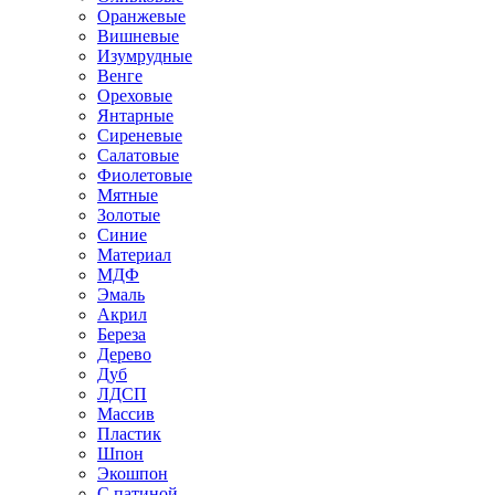
Оранжевые
Вишневые
Изумрудные
Венге
Ореховые
Янтарные
Сиреневые
Салатовые
Фиолетовые
Мятные
Золотые
Синие
Материал
МДФ
Эмаль
Акрил
Береза
Дерево
Дуб
ЛДСП
Массив
Пластик
Шпон
Экошпон
С патиной