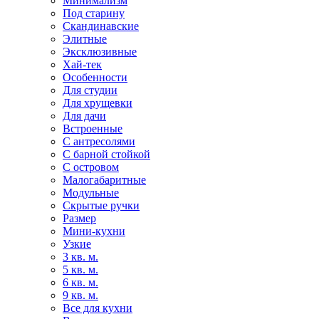
Минимализм
Под старину
Скандинавские
Элитные
Эксклюзивные
Хай-тек
Особенности
Для студии
Для хрущевки
Для дачи
Встроенные
С антресолями
С барной стойкой
С островом
Малогабаритные
Модульные
Скрытые ручки
Размер
Мини-кухни
Узкие
3 кв. м.
5 кв. м.
6 кв. м.
9 кв. м.
Все для кухни