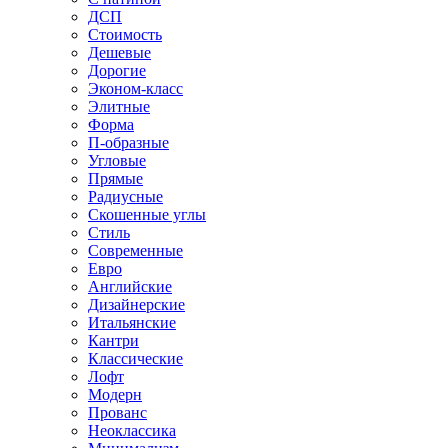
ДСП
Стоимость
Дешевые
Дорогие
Эконом-класс
Элитные
Форма
П-образные
Угловые
Прямые
Радиусные
Скошенные углы
Стиль
Современные
Евро
Английские
Дизайнерские
Итальянские
Кантри
Классические
Лофт
Модерн
Прованс
Неоклассика