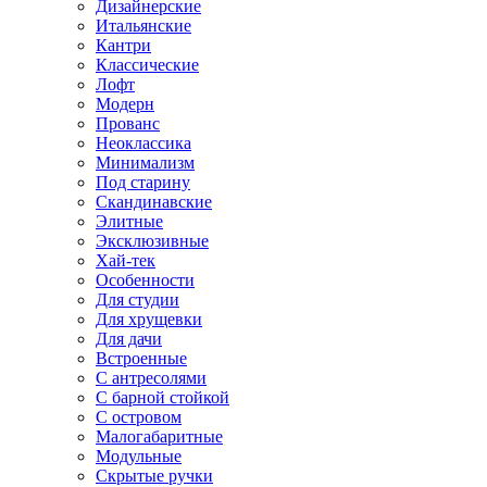
Дизайнерские
Итальянские
Кантри
Классические
Лофт
Модерн
Прованс
Неоклассика
Минимализм
Под старину
Скандинавские
Элитные
Эксклюзивные
Хай-тек
Особенности
Для студии
Для хрущевки
Для дачи
Встроенные
С антресолями
С барной стойкой
С островом
Малогабаритные
Модульные
Скрытые ручки