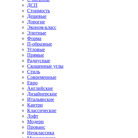
ДСП
Стоимость
Дешевые
Дорогие
Эконом-класс
Элитные
Форма
П-образные
Угловые
Прямые
Радиусные
Скошенные углы
Стиль
Современные
Евро
Английские
Дизайнерские
Итальянские
Кантри
Классические
Лофт
Модерн
Прованс
Неоклассика