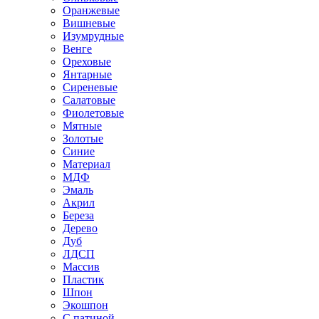
Оранжевые
Вишневые
Изумрудные
Венге
Ореховые
Янтарные
Сиреневые
Салатовые
Фиолетовые
Мятные
Золотые
Синие
Материал
МДФ
Эмаль
Акрил
Береза
Дерево
Дуб
ЛДСП
Массив
Пластик
Шпон
Экошпон
С патиной