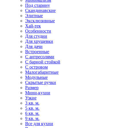
Минимализм
Под старину
Скандинавские
Элитные
Эксклюзивные
Хай-тек
Особенности
Для студии
Для хрущевки
Для дачи
Встроенные
С антресолями
С барной стойкой
С островом
Малогабаритные
Модульные
Скрытые ручки
Размер
Мини-кухни
Узкие
3 кв. м.
5 кв. м.
6 кв. м.
9 кв. м.
Все для кухни