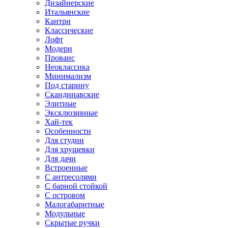
Дизайнерские
Итальянские
Кантри
Классические
Лофт
Модерн
Прованс
Неоклассика
Минимализм
Под старину
Скандинавские
Элитные
Эксклюзивные
Хай-тек
Особенности
Для студии
Для хрущевки
Для дачи
Встроенные
С антресолями
С барной стойкой
С островом
Малогабаритные
Модульные
Скрытые ручки