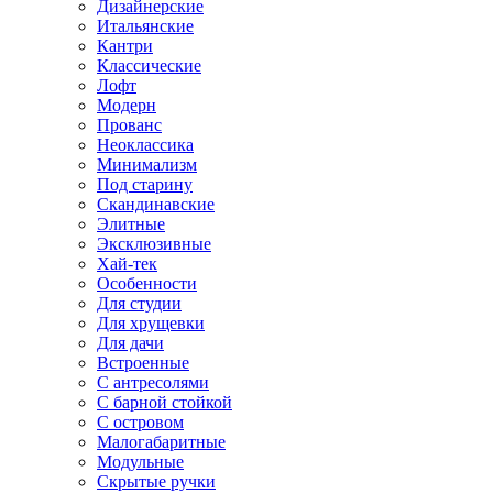
Дизайнерские
Итальянские
Кантри
Классические
Лофт
Модерн
Прованс
Неоклассика
Минимализм
Под старину
Скандинавские
Элитные
Эксклюзивные
Хай-тек
Особенности
Для студии
Для хрущевки
Для дачи
Встроенные
С антресолями
С барной стойкой
С островом
Малогабаритные
Модульные
Скрытые ручки