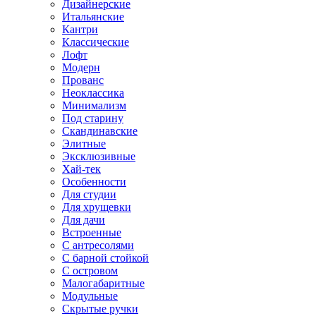
Дизайнерские
Итальянские
Кантри
Классические
Лофт
Модерн
Прованс
Неоклассика
Минимализм
Под старину
Скандинавские
Элитные
Эксклюзивные
Хай-тек
Особенности
Для студии
Для хрущевки
Для дачи
Встроенные
С антресолями
С барной стойкой
С островом
Малогабаритные
Модульные
Скрытые ручки