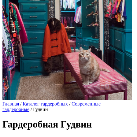
Главная
/
Каталог гардеробных
/
Современные
гардеробные
/ Гудвин
Гардеробная Гудвин