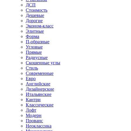
ДСП
Стоимость
Дешевые
Дорогие
Эконом-класс
Элитные
Форма
П-образные
Угловые
Прямые
Радиусные
Скошенные углы
Стиль
Современные
Евро
Английские
Дизайнерские
Итальянские
Кантри
Классические
Лофт
Модерн
Прованс
Неоклассика