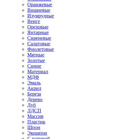
Оранжевые
Вишневые
Изумрудные
Венге
Ореховые
Янтарные
Сиреневые
Салатовые
Фиолетовые
Мятные
Золотые
Синие
Материал
МДФ
Эмаль
Акрил
Береза
Дерево
Дуб
ЛДСП
Массив
Пластик
Шпон
Экошпон
С патиной