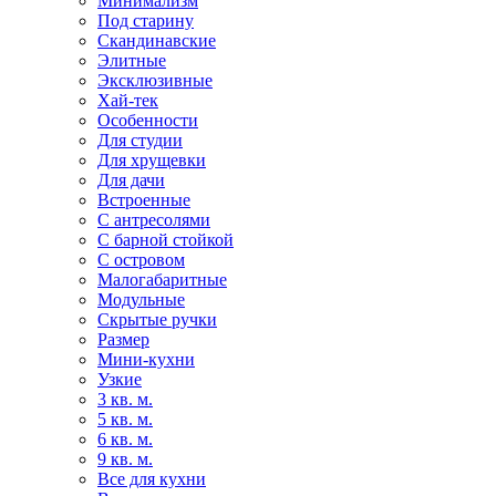
Минимализм
Под старину
Скандинавские
Элитные
Эксклюзивные
Хай-тек
Особенности
Для студии
Для хрущевки
Для дачи
Встроенные
С антресолями
С барной стойкой
С островом
Малогабаритные
Модульные
Скрытые ручки
Размер
Мини-кухни
Узкие
3 кв. м.
5 кв. м.
6 кв. м.
9 кв. м.
Все для кухни