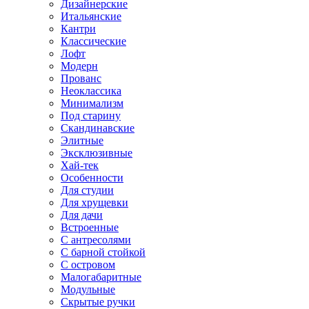
Дизайнерские
Итальянские
Кантри
Классические
Лофт
Модерн
Прованс
Неоклассика
Минимализм
Под старину
Скандинавские
Элитные
Эксклюзивные
Хай-тек
Особенности
Для студии
Для хрущевки
Для дачи
Встроенные
С антресолями
С барной стойкой
С островом
Малогабаритные
Модульные
Скрытые ручки