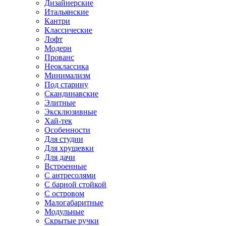
Дизайнерские
Итальянские
Кантри
Классические
Лофт
Модерн
Прованс
Неоклассика
Минимализм
Под старину
Скандинавские
Элитные
Эксклюзивные
Хай-тек
Особенности
Для студии
Для хрущевки
Для дачи
Встроенные
С антресолями
С барной стойкой
С островом
Малогабаритные
Модульные
Скрытые ручки