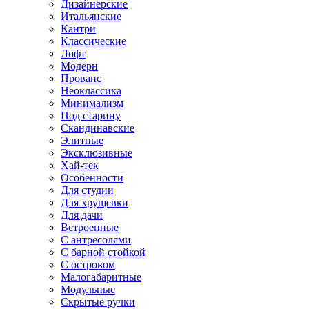
Дизайнерские
Итальянские
Кантри
Классические
Лофт
Модерн
Прованс
Неоклассика
Минимализм
Под старину
Скандинавские
Элитные
Эксклюзивные
Хай-тек
Особенности
Для студии
Для хрущевки
Для дачи
Встроенные
С антресолями
С барной стойкой
С островом
Малогабаритные
Модульные
Скрытые ручки