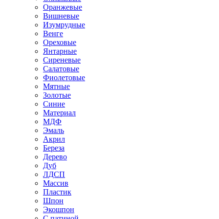
Оранжевые
Вишневые
Изумрудные
Венге
Ореховые
Янтарные
Сиреневые
Салатовые
Фиолетовые
Мятные
Золотые
Синие
Материал
МДФ
Эмаль
Акрил
Береза
Дерево
Дуб
ЛДСП
Массив
Пластик
Шпон
Экошпон
С патиной