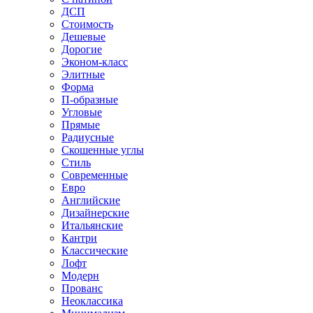
ДСП
Стоимость
Дешевые
Дорогие
Эконом-класс
Элитные
Форма
П-образные
Угловые
Прямые
Радиусные
Скошенные углы
Стиль
Современные
Евро
Английские
Дизайнерские
Итальянские
Кантри
Классические
Лофт
Модерн
Прованс
Неоклассика