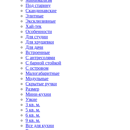
Минимализм
Под старину
Скандинавские
Элитные
Эксклюзивные
Хай-тек
Особенности
Для студии
Для хрущевки
Для дачи
Встроенные
С антресолями
С барной стойкой
С островом
Малогабаритные
Модульные
Скрытые ручки
Размер
Мини-кухни
Узкие
3 кв. м.
5 кв. м.
6 кв. м.
9 кв. м.
Все для кухни