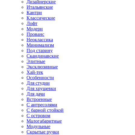
Дизайнерские
Итальянские
Кантри
Классические
Лофт
Модерн
Прованс
Неоклассика
Минимализм
Под старину
Скандинавские
Элитные
Эксклюзивные
Хай-тек
Особенности
Для студии
Для хрущевки
Для дачи
Встроенные
С антресолями
С барной стойкой
С островом
Малогабаритные
Модульные
Скрытые ручки