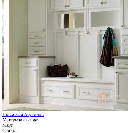
Прихожая Абутилон
Материал фасада:
МДФ
Стиль: