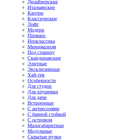
Дизайнерские
Итальянские
Кантри
Классические
Лофт
Модерн
Прованс
Неоклассика
Минимализм
Под старину
Скандинавские
Элитные
Эксклюзивные
Хай-тек
Особенности
Для студии
Для хрущевки
Для дачи
Встроенные
С антресолями
С барной стойкой
С островом
Малогабаритные
Модульные
Скрытые ручки