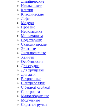
Дизайнерские
Итальянские
Кантри
Классические
Лофт
Модерн
Прованс
Неоклассика
Минимализм
Под старину
Скандинавские
Элитные
Эксклюзивные
Хай-тек
Особенности
Для студии
Для хрущевки
Для дачи
Встроенные
С антресолями
С барной стойкой
С островом
Малогабаритные
Модульные
Скрытые ручки