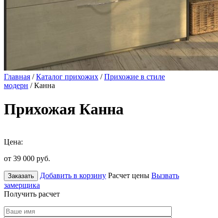
Главная
/
Каталог прихожих
/
Прихожие в стиле
модерн
/ Канна
Прихожая Канна
Цена:
от 39 000
руб.
Добавить в корзину
Расчет цены
Вызвать
Заказать
замерщика
Получить расчет