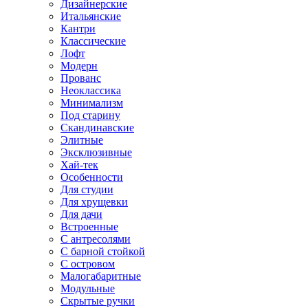
Дизайнерские
Итальянские
Кантри
Классические
Лофт
Модерн
Прованс
Неоклассика
Минимализм
Под старину
Скандинавские
Элитные
Эксклюзивные
Хай-тек
Особенности
Для студии
Для хрущевки
Для дачи
Встроенные
С антресолями
С барной стойкой
С островом
Малогабаритные
Модульные
Скрытые ручки