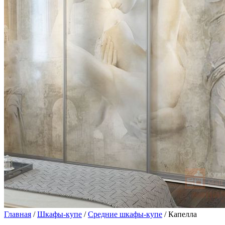
Главная
/
Шкафы-купе
/
Средние шкафы-купе
/ Капелла