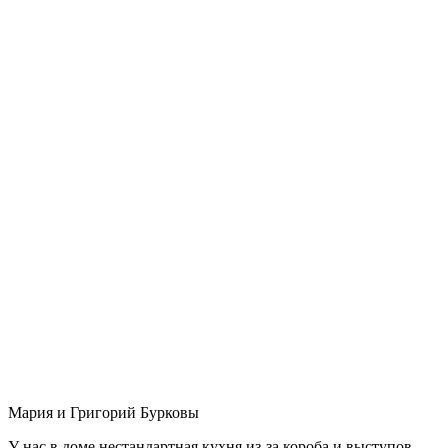
Мария и Григорий Бурковы
У нас в доме нестандартная кухня из-за короба и выступов,