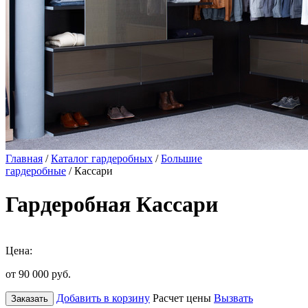
Главная
/
Каталог гардеробных
/
Большие
гардеробные
/ Кассари
Гардеробная Кассари
Цена:
от 90 000
руб.
Добавить в корзину
Расчет цены
Вызвать
Заказать