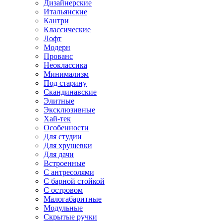
Дизайнерские
Итальянские
Кантри
Классические
Лофт
Модерн
Прованс
Неоклассика
Минимализм
Под старину
Скандинавские
Элитные
Эксклюзивные
Хай-тек
Особенности
Для студии
Для хрущевки
Для дачи
Встроенные
С антресолями
С барной стойкой
С островом
Малогабаритные
Модульные
Скрытые ручки