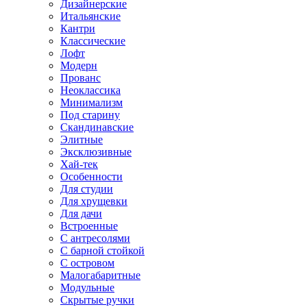
Дизайнерские
Итальянские
Кантри
Классические
Лофт
Модерн
Прованс
Неоклассика
Минимализм
Под старину
Скандинавские
Элитные
Эксклюзивные
Хай-тек
Особенности
Для студии
Для хрущевки
Для дачи
Встроенные
С антресолями
С барной стойкой
С островом
Малогабаритные
Модульные
Скрытые ручки