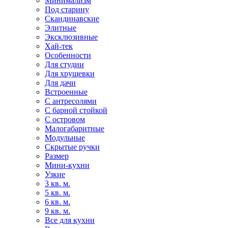
Минимализм
Под старину
Скандинавские
Элитные
Эксклюзивные
Хай-тек
Особенности
Для студии
Для хрущевки
Для дачи
Встроенные
С антресолями
С барной стойкой
С островом
Малогабаритные
Модульные
Скрытые ручки
Размер
Мини-кухни
Узкие
3 кв. м.
5 кв. м.
6 кв. м.
9 кв. м.
Все для кухни