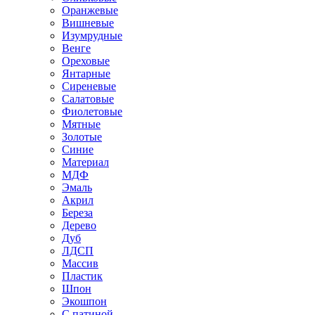
Оранжевые
Вишневые
Изумрудные
Венге
Ореховые
Янтарные
Сиреневые
Салатовые
Фиолетовые
Мятные
Золотые
Синие
Материал
МДФ
Эмаль
Акрил
Береза
Дерево
Дуб
ЛДСП
Массив
Пластик
Шпон
Экошпон
С патиной