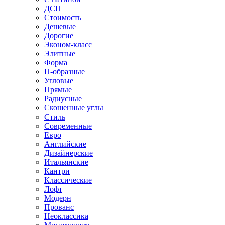
ДСП
Стоимость
Дешевые
Дорогие
Эконом-класс
Элитные
Форма
П-образные
Угловые
Прямые
Радиусные
Скошенные углы
Стиль
Современные
Евро
Английские
Дизайнерские
Итальянские
Кантри
Классические
Лофт
Модерн
Прованс
Неоклассика