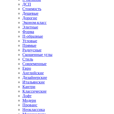
ДСП
Стоимость
Дешевые
Дорогие
Эконом-класс
Элитные
Форма
П-образные
Угловые
Прямые
Радиусные
Скошенные углы
Стиль
Современные
Евро
Английские
Дизайнерские
Итальянские
Кантри
Классические
Лофт
Модерн
Прованс
Неоклассика