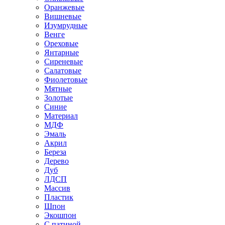
Оранжевые
Вишневые
Изумрудные
Венге
Ореховые
Янтарные
Сиреневые
Салатовые
Фиолетовые
Мятные
Золотые
Синие
Материал
МДФ
Эмаль
Акрил
Береза
Дерево
Дуб
ЛДСП
Массив
Пластик
Шпон
Экошпон
С патиной