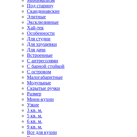
Минимализм
Под старину
Скандинавские
Элитные
Эксклюзивные
Хай-тек
Особенности
Для студии
Для хрущевки
Для дачи
Встроенные
С антресолями
С барной стойкой
С островом
Малогабаритные
Модульные
Скрытые ручки
Размер
Мини-кухни
Узкие
3 кв. м.
5 кв. м.
6 кв. м.
9 кв. м.
Все для кухни