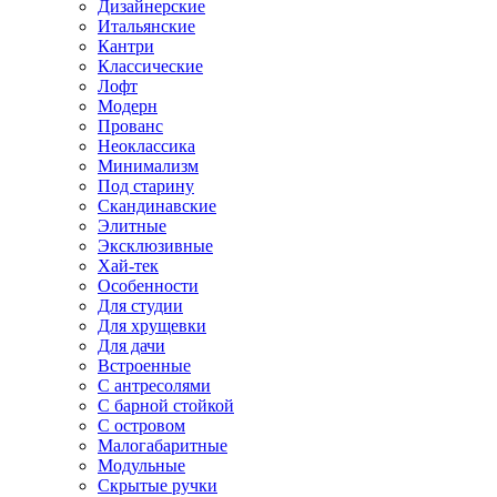
Дизайнерские
Итальянские
Кантри
Классические
Лофт
Модерн
Прованс
Неоклассика
Минимализм
Под старину
Скандинавские
Элитные
Эксклюзивные
Хай-тек
Особенности
Для студии
Для хрущевки
Для дачи
Встроенные
С антресолями
С барной стойкой
С островом
Малогабаритные
Модульные
Скрытые ручки