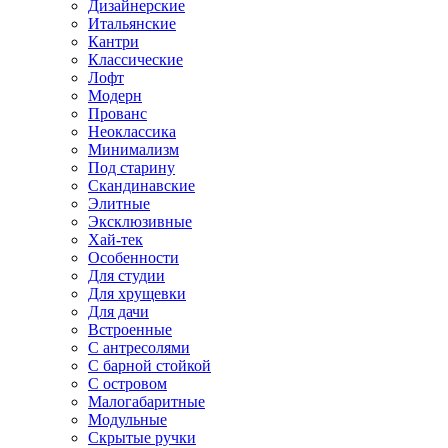
Дизайнерские
Итальянские
Кантри
Классические
Лофт
Модерн
Прованс
Неоклассика
Минимализм
Под старину
Скандинавские
Элитные
Эксклюзивные
Хай-тек
Особенности
Для студии
Для хрущевки
Для дачи
Встроенные
С антресолями
С барной стойкой
С островом
Малогабаритные
Модульные
Скрытые ручки