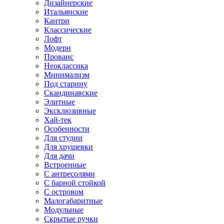
Дизайнерские
Итальянские
Кантри
Классические
Лофт
Модерн
Прованс
Неоклассика
Минимализм
Под старину
Скандинавские
Элитные
Эксклюзивные
Хай-тек
Особенности
Для студии
Для хрущевки
Для дачи
Встроенные
С антресолями
С барной стойкой
С островом
Малогабаритные
Модульные
Скрытые ручки