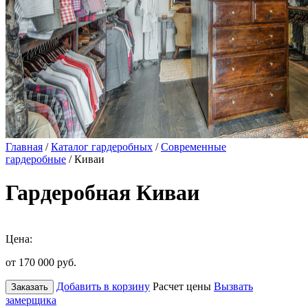
Главная
/
Каталог гардеробных
/
Современные
гардеробные
/ Киваи
Гардеробная Киваи
Цена:
от 170 000
руб.
Добавить в корзину
Расчет цены
Вызвать
Заказать
замерщика