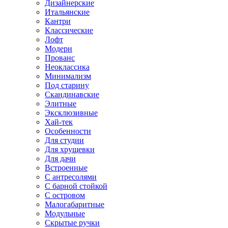
Дизайнерские
Итальянские
Кантри
Классические
Лофт
Модерн
Прованс
Неоклассика
Минимализм
Под старину
Скандинавские
Элитные
Эксклюзивные
Хай-тек
Особенности
Для студии
Для хрущевки
Для дачи
Встроенные
С антресолями
С барной стойкой
С островом
Малогабаритные
Модульные
Скрытые ручки