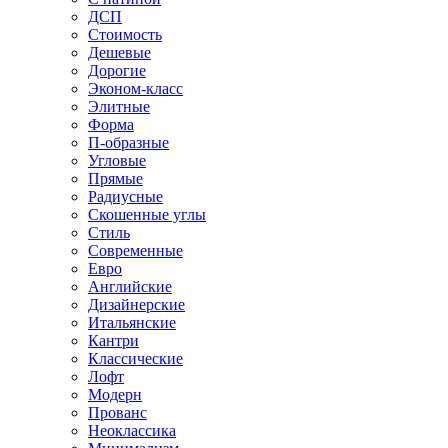
ДСП
Стоимость
Дешевые
Дорогие
Эконом-класс
Элитные
Форма
П-образные
Угловые
Прямые
Радиусные
Скошенные углы
Стиль
Современные
Евро
Английские
Дизайнерские
Итальянские
Кантри
Классические
Лофт
Модерн
Прованс
Неоклассика