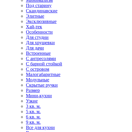
Минимализм
Под старину
Скандинавские
Элитные
Эксклюзивные
Хай-тек
Особенности
Для студии
Для хрущевки
Для дачи
Встроенные
С антресолями
С барной стойкой
С островом
Малогабаритные
Модульные
Скрытые ручки
Размер
Мини-кухни
Узкие
3 кв. м.
5 кв. м.
6 кв. м.
9 кв. м.
Все для кухни