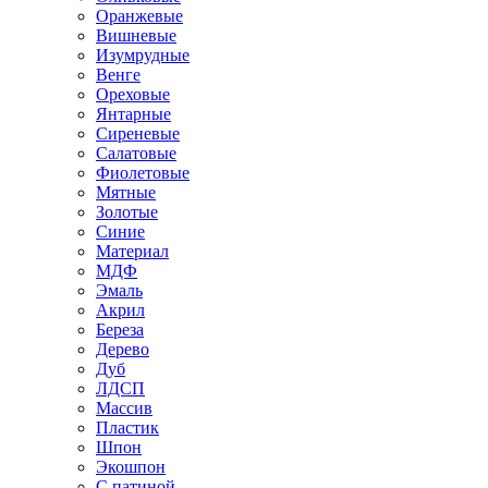
Оранжевые
Вишневые
Изумрудные
Венге
Ореховые
Янтарные
Сиреневые
Салатовые
Фиолетовые
Мятные
Золотые
Синие
Материал
МДФ
Эмаль
Акрил
Береза
Дерево
Дуб
ЛДСП
Массив
Пластик
Шпон
Экошпон
С патиной