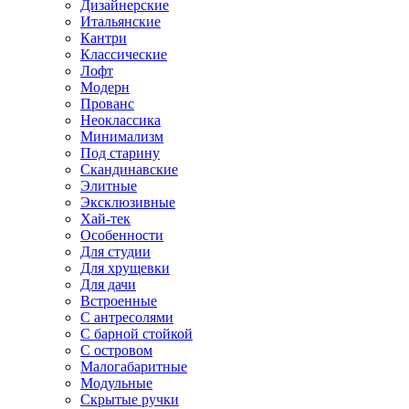
Дизайнерские
Итальянские
Кантри
Классические
Лофт
Модерн
Прованс
Неоклассика
Минимализм
Под старину
Скандинавские
Элитные
Эксклюзивные
Хай-тек
Особенности
Для студии
Для хрущевки
Для дачи
Встроенные
С антресолями
С барной стойкой
С островом
Малогабаритные
Модульные
Скрытые ручки