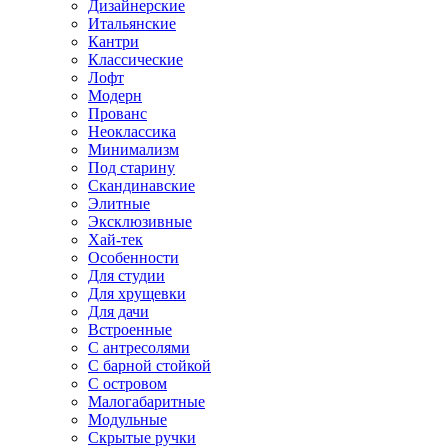
Дизайнерские
Итальянские
Кантри
Классические
Лофт
Модерн
Прованс
Неоклассика
Минимализм
Под старину
Скандинавские
Элитные
Эксклюзивные
Хай-тек
Особенности
Для студии
Для хрущевки
Для дачи
Встроенные
С антресолями
С барной стойкой
С островом
Малогабаритные
Модульные
Скрытые ручки