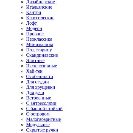
Дизайнерские
Итальянские
Кантри
Классические
Лофт
Модерн
Прованс
Неоклассика
Минимализм
Под старину
Скандинавские
Элитные
Эксклюзивные
Хай-тек
Особенности
Для студии
Для хрущевки
Для дачи
Встроенные
С антресолями
С барной стойкой
С островом
Малогабаритные
Модульные
Скрытые ручки