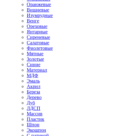
Оранжевые
Вишневые
Изумрудные
Венге
Ореховые
Янтарные
Сиреневые
Салатовые
Фиолетовые
Мятные
Золотые
Синие
Материал
МДФ
Эмаль
Акрил
Береза
Дерево
Дуб
ЛДСП
Массив
Пластик
Шпон
Экошпон
С патиной