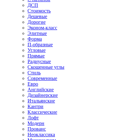
ДСП
Стоимость
Дешевые
Дорогие
Эконом-класс
Элитные
Форма
П-образные
Угловые
Прямые
Радиусные
Скошенные углы
Стиль
Современные
Евро
Английские
Дизайнерские
Итальянские
Кантри
Классические
Лофт
Модерн
Прованс
Неоклассика