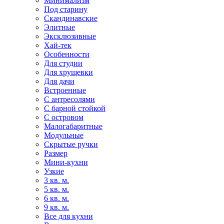
Минимализм
Под старину
Скандинавские
Элитные
Эксклюзивные
Хай-тек
Особенности
Для студии
Для хрущевки
Для дачи
Встроенные
С антресолями
С барной стойкой
С островом
Малогабаритные
Модульные
Скрытые ручки
Размер
Мини-кухни
Узкие
3 кв. м.
5 кв. м.
6 кв. м.
9 кв. м.
Все для кухни