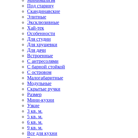
Минимализм
Под старину
Скандинавские
Элитные
Эксклюзивные
Хай-тек
Особенности
Для студии
Для хрущевки
Для дачи
Встроенные
С антресолями
С барной стойкой
С островом
Малогабаритные
Модульные
Скрытые ручки
Размер
Мини-кухни
Узкие
3 кв. м.
5 кв. м.
6 кв. м.
9 кв. м.
Все для кухни