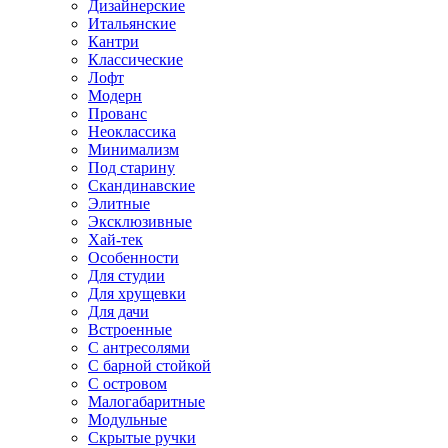
Дизайнерские
Итальянские
Кантри
Классические
Лофт
Модерн
Прованс
Неоклассика
Минимализм
Под старину
Скандинавские
Элитные
Эксклюзивные
Хай-тек
Особенности
Для студии
Для хрущевки
Для дачи
Встроенные
С антресолями
С барной стойкой
С островом
Малогабаритные
Модульные
Скрытые ручки