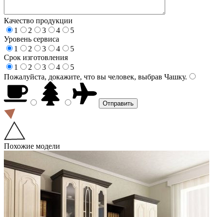
Качество продукции
1
2
3
4
5
Уровень сервиса
1
2
3
4
5
Срок изготовления
1
2
3
4
5
Пожалуйста, докажите, что вы человек, выбрав
Чашку
.
Похожие модели