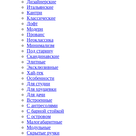
Дизайнерские
Итальянские
Кантри
Классические
Лофт
Модерн
Прованс
Неоклассика
Минимализм
Под старину
Скандинавские
Элитные
Эксклюзивные
Хай-тек
Особенности
Для студии
Для хрущевки
Для дачи
Встроенные
С антресолями
С барной стойкой
С островом
Малогабаритные
Модульные
Скрытые ручки