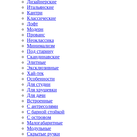
Дизайнерские
Итальянские
Кантри
Классические
Лофт
Модерн
Прованс
Неоклассика
Минимализм
Под старину
Скандинавские
Элитные
Эксклюзивные
Хай-тек
Особенности
Для студии
Для хрущевки
Для дачи
Встроенные
С антресолями
С барной стойкой
С островом
Малогабаритные
Модульные
Скрытые ручки