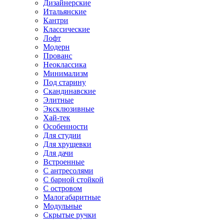
Дизайнерские
Итальянские
Кантри
Классические
Лофт
Модерн
Прованс
Неоклассика
Минимализм
Под старину
Скандинавские
Элитные
Эксклюзивные
Хай-тек
Особенности
Для студии
Для хрущевки
Для дачи
Встроенные
С антресолями
С барной стойкой
С островом
Малогабаритные
Модульные
Скрытые ручки